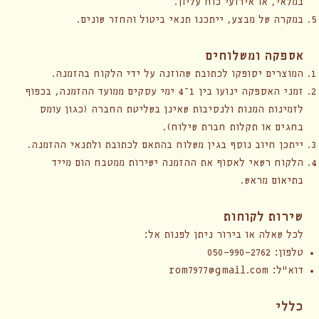
במלאי, או אירועי כוח עליון.
במקרה של מבצע, ייתכנו תנאי ביטול והחזר שונים.
אספקה ומשלוחים
המוצרים יסופקו לכתובת שהוזנה על ידי הלקוח בהזמנה.
זמני האספקה ינועו בין 1–4 ימי עסקים ממועד ההזמנה, בכפוף
לזמינות המנות ולנסיבות שאינן בשליטת החברה (כגון עומס
בחגים או תקלות חברת שילוח).
ייתכן חיוב נוסף בגין משלוח בהתאם לכתובת ולתנאי ההזמנה.
הלקוח רשאי לאסוף את ההזמנה ישירות ממטבח הום מייד
בתיאום מראש.
שירות לקוחות
לכל שאלה או בירור ניתן לפנות אל:
טלפון: 050-990-2762
דוא"ל:
rom7977@gmail.com
כללי