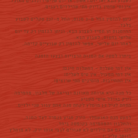
לשבוע הבא (או יום ראשון, או יום שלישי) ונהנים מאוכל
איכותי שזמין בדיוק מתי שהילדים רעבים.
ניתן להזמין החל מ-3 מנות, החל מ-237 שקלים לשבוע
בלבד.
ההזמנות הן תמיד לשבוע הבא, וניתן להזמין רק עד יום
שלישי בחצות, לשבוע הבא.
לאחר יום שלישי, אפשר להזמין רק שבועיים קדימה.
ביחרו למטה את המנות הרצויות ובצעו הזמנה
אין דמי משלוח - המשלוח חינם!
אין דמי תפעול, אין טיפ לשליח!
אין התחייבות. מזמינים מתי שרוצים!
כל מנה היא ארוחה מאוזנת ובריאה של חלבון, פחמימה
וירק בגודל אישי משביע.
מתחת לגיל 12 מומלץ לקחת מנה אחת עבור שני ילדים.
למעט מנת האושפלו, הירק מגיע בנפרד לצד המנה,
והחלבון והפחמימה בקופסה ביחד.
לכן, גם אם הילדים לא סגורים לגבי אותו ירק, לא מומלץ
לוותר עליו :)