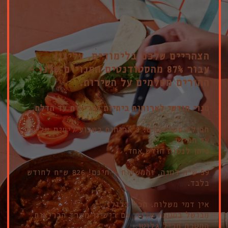
הצהריים שלכם בלימודים, עלינו!
עבור 87% מהסטודנטים המנויים שלנו -
ההורים משלמים על השירות.
מנוי חודשי לארוחות ביתיות ובריאות עד הדלת.
חבילת סטודנטים: 3 ארוחות בשבוע לימים שלישי
עד חמישי.
ניתן לנסות חודש אחד.
59 ש״ח למנה, והמשלוח - חינם! 826 ש״ח לחודש
בלבד.
אין דמי משלוח. הכל כלול.
מבושל במטבח שלנו, עם רישיון משרד הבריאות.
המטבח מכיל גלוטן.