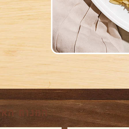
המנות האה